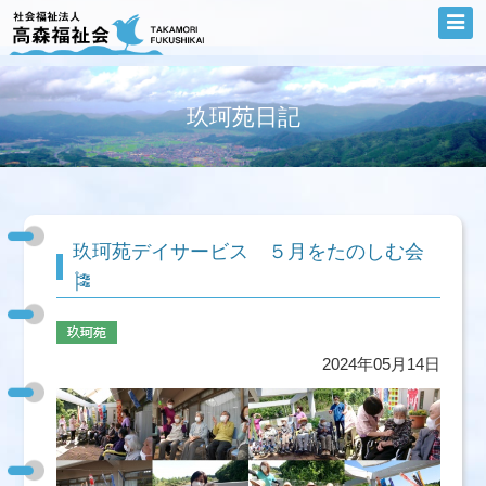
玖珂苑日記
玖珂苑デイサービス ５月をたのしむ会
🎏
2024年05月14日